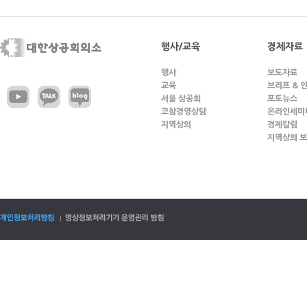
행사/교육
경제자료
행사
보도자료
교육
브리프 & 
서울 상공회
포토뉴스
코참경영상담
온라인세미
지역상의
경제칼럼
지역상의 