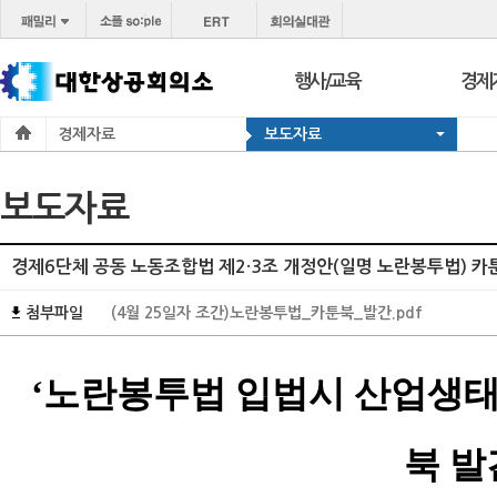
행사/교육
경제
경제자료
보도자료
행사
보도
교육
브리프
보도자료
서울 상공회
포토
코참경영상담
온라
경제6단체 공동 노동조합법 제2·3조 개정안(일명 노란봉투법) 카
지역상의
경제
첨부파일
(4월 25일자 조간)노란봉투법_카툰북_발간.pdf
지역
‘노란봉투법 입법시 산업생태계
북 발