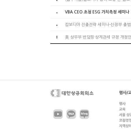
VBA CEO 초청 ESG 가치측정 세미나
캄보디아 진출전략 세미나-신정부 출범
美 상무부 반덤핑·상계관세 규정 개정
행사/
행사
교육
서울 상
코참경
지역상