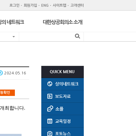
로그인
회원가입
ENG
사이트맵
고객센터
상의 네트워크
대한상공회의소 소개
지역 상공회의소
기관 소개
서울 구상공회
조직
위원회
회원제도
주한외국상공회의소
회원특화 제휴서비스
2024.05.16
CC Korea
공지사항
인력개발원
윤리강령
청확인
지역상의 채용공고
회의실대관
 개최합니다.
찾아오시는길