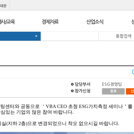
행사/교육
경제자료
산업소식
통합검색
행사
보도자료
경제정책정보
교육
브리프 & 인포
일일경제지표
서울 상공회
포토뉴스
기업뉴스
코참경영상담
온라인세미나
유관기관소식
지역상의
경제칼럼
e-Contents
I
담당부서
ESG경영팀
지역상의 보도자료
만화CEO열전
참가신청
종료
신
발간자료
센터와 공동으로 ＇VBA CEO 초청 ESG가치측정 세미나＇를
관심있는 기업의 많은 참여 바랍니다.
실(지하 2층)으로 변경되었으니 착오 없으시길 바랍니다.