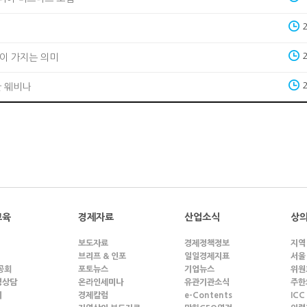
이 가지는 의미
안 웨비나
교육
경제자료
산업소식
상의
보도자료
경제정책정보
지역
브리프 & 인포
일일경제지표
서울
공회
포토뉴스
기업뉴스
위원
영상담
온라인세미나
유관기관소식
주한
의
경제칼럼
e-Contents
ICC