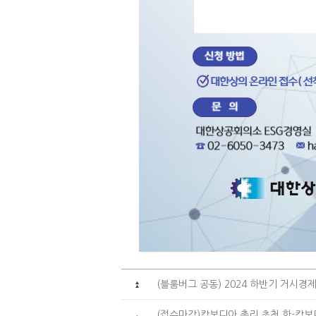
(블룸버그 공동) 2024 하반기 거시경
(접수마감)캄보디아 총리 초청 한-캄