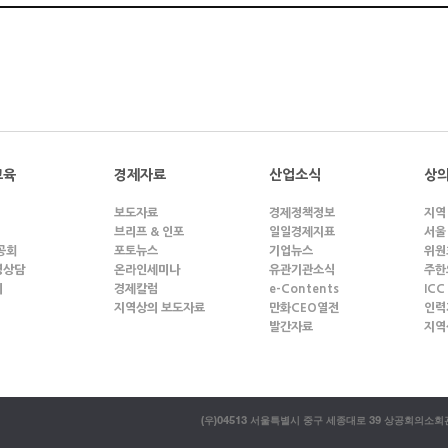
교육
경제자료
산업소식
상의
보도자료
경제정책정보
지역
브리프 & 인포
일일경제지표
서울
공회
포토뉴스
기업뉴스
위원
영상담
온라인세미나
유관기관소식
주한
의
경제칼럼
e-Contents
ICC
지역상의 보도자료
만화CEO열전
인력
발간자료
지역
(우)04513 서울특별시 중구 세종대로 39 상공회의소회관 T