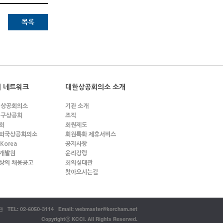
목록
 네트워크
대한상공회의소 소개
 상공회의소
기관 소개
 구상공회
조직
회
회원제도
외국상공회의소
회원특화 제휴서비스
 Korea
공지사항
개발원
윤리강령
상의 채용공고
회의실대관
찾아오시는길
EL: 02-6050-3114 Email:
webmaster@korcham.net
Copyrightⓒ KCCI. All Rights Reserved.