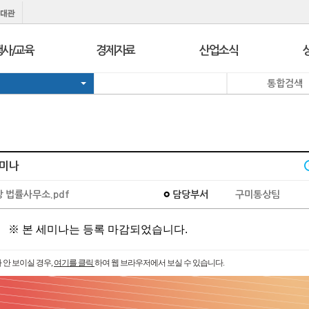
행사/교육
경제자료
산업소식
통합검색
행사
보도자료
경제정책정보
교육
브리프 & 인포
일일경제지표
서울 상공회
포토뉴스
기업뉴스
코참경영상담
온라인세미나
유관기관소식
세미나
지역상의
경제칼럼
e-Contents
I
김·장 법률사무소.pdf
담당부서
구미통상팀
지역상의 보도자료
만화CEO열전
발간자료
※ 본 세미나는 등록 마감되었습니다.
 안 보이실 경우,
여기를 클릭
하여 웹 브라우저에서 보실 수 있습니다.