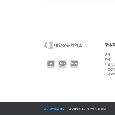
행사/
행사
교육
서울 상
코참경
지역상