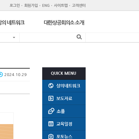
로그인
회원가입
ENG
사이트맵
고객센터
상의 네트워크
대한상공회의소 소개
지역 상공회의소
기관 소개
서울 구상공회
조직
위원회
회원제도
주한외국상공회의소
회원특화 제휴서비스
2024.10.29
CC Korea
공지사항
인력개발원
윤리강령
지역상의 채용공고
회의실대관
찾아오시는길