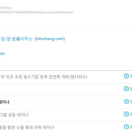
170, Korea
91/9092 | E-mail:
lawkim@kimchang.com
|
www.kimchang.com
|
김·장
법률사무소
(kimchang.com)
com
부 차관 초청 중소기업 정책 강연회 개최(행사취소)
세미나
프로그램 공동 세미나
폼을 통한 수출 확대 전략 세미나