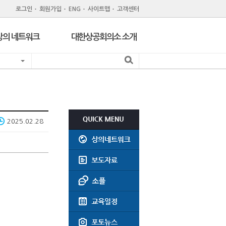
로그인
회원가입
ENG
사이트맵
고객센터
상의 네트워크
대한상공회의소 소개
지역 상공회의소
기관 소개
서울 구상공회
조직
위원회
회원제도
주한외국상공회의소
회원특화 제휴서비스
2025.02.28
CC Korea
공지사항
인력개발원
윤리강령
지역상의 채용공고
회의실대관
찾아오시는길