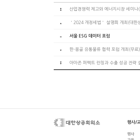
산업경쟁력 제고와 에너지시장 세미나
＇2024 개정세법＇ 설명회 개최(대한
서울 ESG 데이터 포럼
한-몽골 유통물류 협력 포럼 개최(무료)
아마존 퍼팩트 런칭과 수출 성공 전략 
행사/
행사