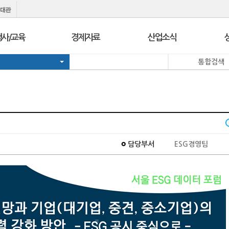
행사/교육
경제자료
산업소식
통합검색
행사
보도자료
경제정책정보
교육
브리프 & 인포
일일경제지표
서울 상공회
포토뉴스
기업뉴스
코참경영상담
온라인세미나
유관기관소식
지역상의
경제칼럼
e-Contents
I
담당부서
ESG경영팀
지역상의 보도자료
만화CEO열전
발간자료