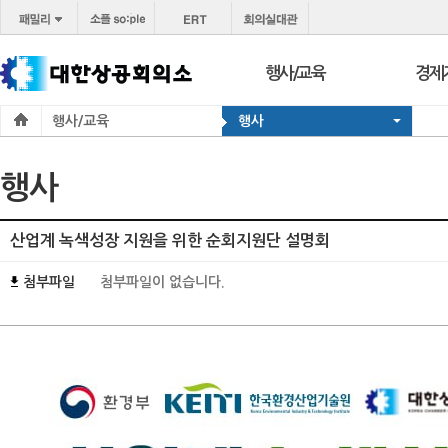
행사/교육
경제
행사/교육
행사
행사
보도
교육
브리프
행사
서울 상공회
포토
코참경영상담
온라
산업계 녹색성장 지원을 위한 순회지원단 설명회
지역상의
경제
첨부파일
첨부파일이 없습니다.
지역