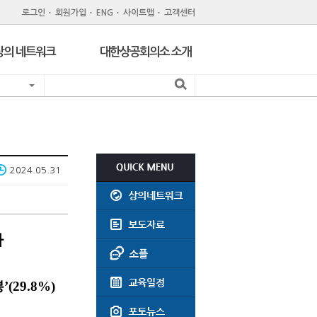
로그인
회원가입
ENG
사이트맵
고객센터
상의 네트워크
대한상공회의소 소개
지역 상공회의소
기관 소개
서울 구상공회
조직
위원회
회원제도
주한외국상공회의소
회원특화 제휴서비스
2024.05.31
CC Korea
공지사항
인력개발원
윤리강령
지역상의 채용공고
회의실대관
사
찾아오시는길
(29.8%)