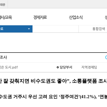
행사/교육
경제자료
산업소식
자료
통합검색
행사
보도자료
경제정책정보
교육
브리프 & 인포
일일경제지표
서울 상공회
포토뉴스
기업뉴스
코참경영상담
온라인세미나
유관기관소식
 조사
지역상의
경제칼럼
e-Contents
I
싶은 도시.pdf
담당부서
지역경제팀
지역상의 보도자료
만화CEO열전
발간자료
 잘 갖춰지면 비수도권도 좋아”, 소통플랫폼 조
 非수도권 거주시 우선 고려 요인 ‘정주여건’(41.2%), ‘연봉’