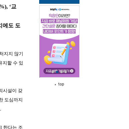
), ‘교
치에도 도
뒤처지지 않기
유지할 수 있
top
편의시설이 갖
능한 도심까지
.
야 한다는 조