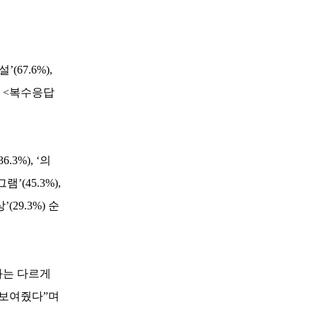
67.6%),
다. <복수응답
3%), ‘의
(45.3%),
(29.3%) 순
과는 다르게
 보여줬다”며