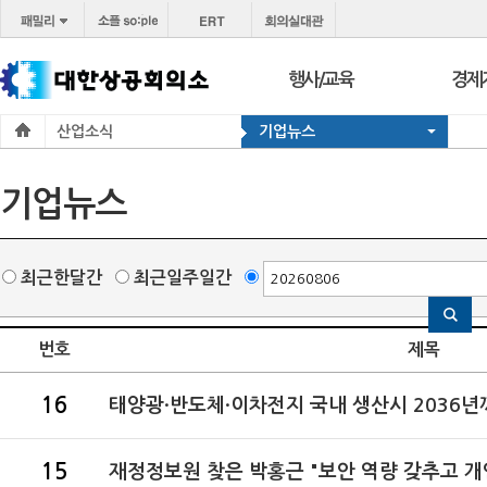
행사/교육
경제
산업소식
기업뉴스
행사
보도
교육
브리프
기업뉴스
서울 상공회
포토
코참경영상담
온라
최근한달간
최근일주일간
지역상의
경제
지역
번호
제목
16
태양광·반도체·이차전지 국내 생산시 2036년까
15
재정정보원 찾은 박홍근 "보안 역량 갖추고 개인