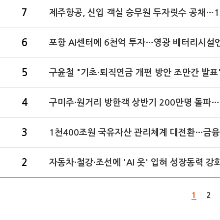
7
제주항공, 신입 객실 승무원 두자릿수 공채…
6
포항 AI센터에 6천억 투자…영광 배터리시설엔
5
구윤철 "기초·퇴직연금 개편 방안 조만간 발표
4
구미주·원거리 방한객 상반기 200만명 돌파
3
1천400조원 국유자산 관리체계 대전환…금융·
2
자동차·철강·조선에 'AI 옷' 입혀 성장동력 
1
2