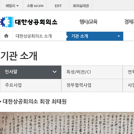
행사/교육
경제
대한상공회의소 소개
기관 소개
행사
보도
교육
브리프
기관 소개
서울 상공회
포토
코참경영상담
온라
인사말
특성/비전/CI
연
지역상의
경제
주요사업
정부협력사업
사
지역
대한상공회의소 회장 최태원