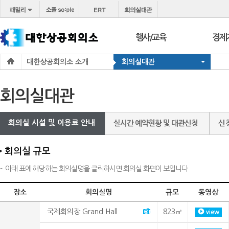
행사/교육
경제
대한상공회의소 소개
회의실대관
행사
보도
교육
브리프
회의실대관
서울 상공회
포토
코참경영상담
온라
회의실 시설 및 이용료 안내
실시간 예약현황 및 대관신청
신
지역상의
경제
지역
회의실 규모
-
아래 표에 해당하는 회의실명을 클릭하시면 회의실 화면이 보입니다
장소
회의실명
규모
동영상
국제회의장 Grand Hall
823㎡
view