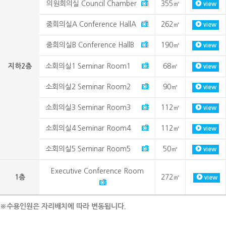
의원회의실 Council Chamber
355㎡
view
중회의실A Conference HallA
262㎡
view
중회의실B Conference HallB
190㎡
view
지하2층
소회의실1 Seminar Room1
68㎡
view
소회의실2 Seminar Room2
90㎡
view
소회의실3 Seminar Room3
112㎡
view
소회의실4 Seminar Room4
112㎡
view
소회의실5 Seminar Room5
50㎡
view
Executive Conference Room
1층
272㎡
view
※수용인원은 자리배치에 따라 변동됩니다.