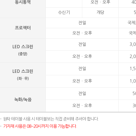
동시통역
오전ㆍ오후
4
수신기
개당
전일
국제/
프로젝터
오전ㆍ오후
국제
전일
3,
LED 스크린
(중앙)
오전ㆍ오후
2,
전일
1,
LED 스크린
(좌 · 우)
오전ㆍ오후
1,
전일
5
녹화/녹음
오전ㆍ오후
3
-
원탁 테이블 사용 시 테이블보는 직접 준비해 주셔야 합니다.
-
기자재 사용은 08~20시까지 이용 가능합니다.