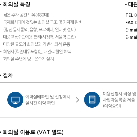
회의실 특징
대관
-
넓은 주차 공간 보유(480대)
TEL
0
-
국제화시대에 걸맞는 회의실 구조 및 기자재 완비
FAX
0
(첨단 동시통역, 음향, 프로젝터, 인터넷 설비)
E-mai
-
대중교통수단이용 편리(시청역, 서울역 근접)
E-mai
-
다양한 규모의 회의실과 가변식 좌석 운용
-
회원사(회원대우포함)는 대관료 할인 혜택
-
회의실 주변에 냉ㆍ온수기 설치
절차
회의실 이용료
(VAT 별도)