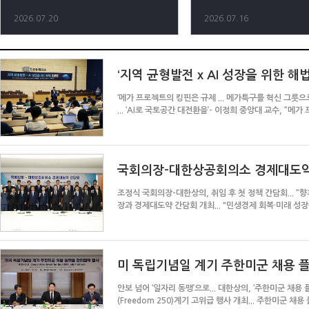
2026.07.20
2026.07.16
‘지역 균형발전 x AI 성장을 위한 해
‘메가 프로젝트의 킹핀은 규제 ... 메가특구를 혁신 그릇
... ‘AI로 국토공간 대전환을’- 이정희 중앙대 교수, “메
오스틴의 기적처럼”- ‘규제특례, 공공수요, 컴퓨팅, 데...
국회의장–대한상공회의소 경제대도약
조정식 국회의장-대한상의, 취임 후 첫 정책 간담회... “향
장과 경제대도약 간담회 개최... "민생경제 회복·미래 성
희 삼성전자 사장, 성 김 현대차 사장 등 주요기업인 15명 
미 독립기념일 계기 주한미군 채용 
안보 넘어 ‘일자리 동맹’으로... 대한상의, ‘주한미군 채용
(Freedom 250)계기 고위급 행사 개최... 주한미군 채