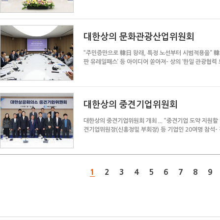
미 경제동맹의 실질적 성공 모델로 키울 것"... 美 대사대리
대한상의 문화관광산업위원회
“주민증만으로 韓日 왕래, 특정 노선부터 시범적용을” 韓日 
판 유레일패스’ 등 아이디어 쏟아져- 상의 ‘한일 관광협력 
약, 성장률 0.11%p↑ 예상”- 우기홍 상의 문화관...
대한상의 중견기업위원회
대한상의 중견기업위원회 개최 ... “중견기업 도약 지원할 
견기업위원장(신흥정밀 부회장) 등 기업인 20여명 참석-
개선의 기회로... 중견기업위원회도 적극 뒷받침”- 김동욱 
1
2
3
4
5
6
7
8
9