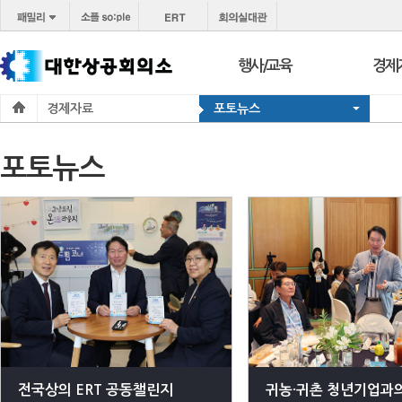
행사/교육
경제
경제자료
포토뉴스
행사
보도
교육
브리프
포토뉴스
서울 상공회
포토
코참경영상담
온라
지역상의
경제
지역
전국상의 ERT 공동챌린지
귀농·귀촌 청년기업과