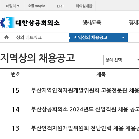
행사/교육
경제
상의 네트워크
지역상의 채용공고
행사
보도
교육
브리프
지역상의 채용공고
서울 상공회
포토
상의 선택
코참경영상담
온라
번호
제목
지역상의
경제
15
지역
부산지역인적자원개발위원회 고용전문관 채
14
부산상공회의소 2024년도 신입직원 채용 공
13
부산인적자원개발위원회 전담인력 채용 채용