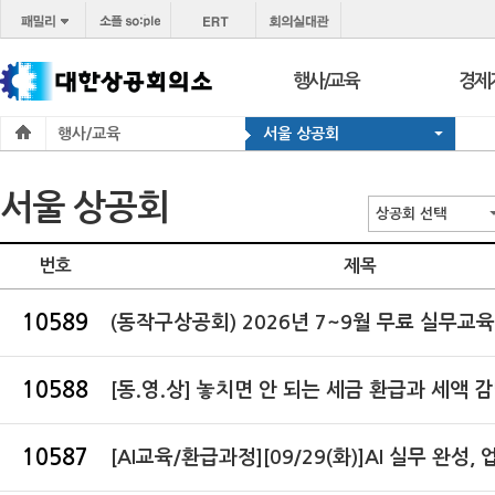
행사/교육
경제
행사/교육
서울 상공회
행사
보도
교육
브리프
서울 상공회
서울 상공회
포토
상공회 선택
코참경영상담
온라
번호
제목
지역상의
경제
10589
지역
(동작구상공회) 2026년 7~9월 무료 실무교
10588
[동.영.상] 놓치면 안 되는 세금 환급과 세액 감면
10587
[AI교육/환급과정][09/29(화)]AI 실무 완성, 업