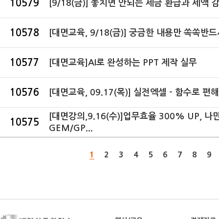
10579
[9/18(금)] 놓치면 안되는 세금 환급과 세액 감면
10578
[대면교육, 9/18(금)] 궁금한 내용만 쏙쏙반드시
10577
[대면교육]AI로 완성하는 PPT 제작 실무
10576
[대면교육, 09.17(목)] 실전엑셀 - 함수로 편해
[대면강의,9.16(수)]업무효율 300% UP, 나
10575
GEM/GP...
1
2
3
4
5
6
7
8
9