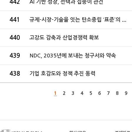
442
AI 기반 성장, 선택과 집중이 관건
441
규제-시장-기술을 잇는 탄소중립 ‘표준’의 ...
440
고강도 감축과 산업경쟁력 확보
439
NDC, 2035년에 보내는 청구서와 약속
438
기업 호감도와 정책 추진 동력
1
2
3
4
5
6
7
8
9