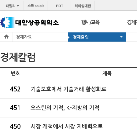
행사/교육
경제
경제자료
경제칼럼
행사
보도
교육
브리프
경제칼럼
서울 상공회
포토
코참경영상담
온라
번호
제목
지역상의
경제
452
지역
기술보호에서 기술거래 활성화로
451
오스틴의 기적, K-지방의 기적
450
시장 개척에서 시장 지배력으로