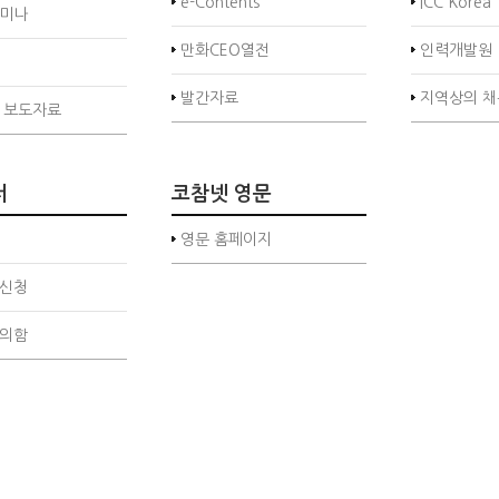
e-Contents
ICC Korea
미나
만화CEO열전
인력개발원
발간자료
지역상의 채
 보도자료
터
코참넷 영문
영문 홈페이지
신청
의함