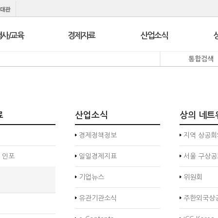
행사/교육
경제자료
산업소식
통합검색
행사
보도자료
경제정책정보
교육
브리프 & 인포
일일경제지표
서울 상공회
포토뉴스
기업뉴스
코참경영상담
온라인세미나
유관기관소식
료
산업소식
상의 네트
지역상의
경제칼럼
e-Contents
I
경제정책정보
지역 상공회
지역상의 보도자료
만화CEO열전
 인포
일일경제지표
서울 구상공
발간자료
기업뉴스
위원회
유관기관소식
주한외국상