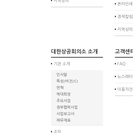
지역상의
온라인세
경제칼럼
지역상의
대한상공회의소 소개
고객센
기관 소개
FAQ
인사말
뉴스레터
특성/비전/CI
연혁
이용자건
역대회장
주요사업
정부협력사업
사업보고서
재무제표
조직