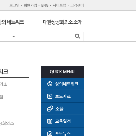
로그인
회원가입
ENG
사이트맵
고객센터
상의 네트워크
대한상공회의소 소개
지역 상공회의소
기관 소개
서울 구상공회
조직
위원회
회원제도
주한외국상공회의소
회원특화 제휴서비스
워크
CC Korea
공지사항
의소
인력개발원
윤리강령
회
지역상의 채용공고
회의실대관
찾아오시는길
공회의소