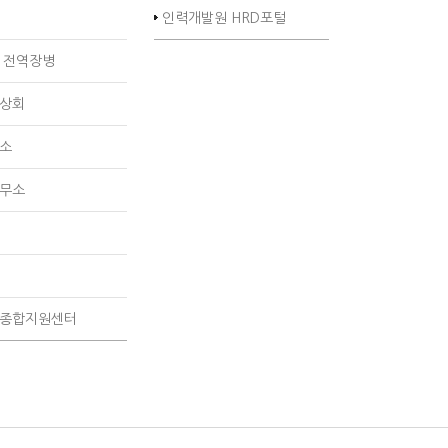
인력개발원 HRD포털
 전역장병
상회
소
무소
종합지원센터