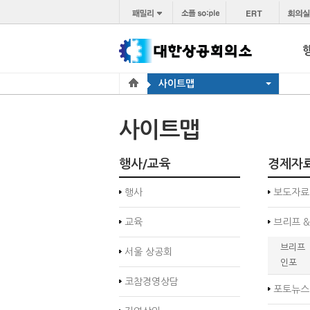
사이트맵
사이트맵
행사/교육
경제자
행사
보도자료
교육
브리프 &
브리프
서울 상공회
인포
코참경영상담
포토뉴스