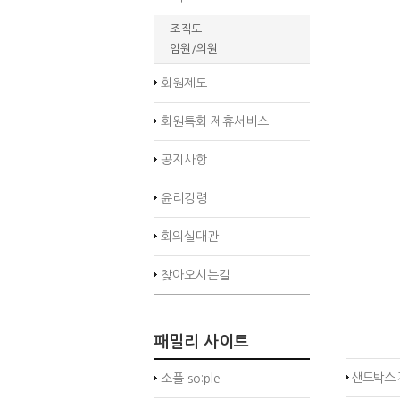
조직도
임원/의원
회원제도
회원특화 제휴서비스
공지사항
윤리강령
회의실대관
찾아오시는길
패밀리 사이트
샌드박스 
소플 so:ple