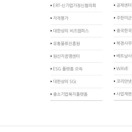
공제센터
ERT-신기업가정신협의회
주한미군
자격평가
중국한국
대한상의 비즈캠퍼스
북경사무
유통물류진흥원
베트남사
원산지증명센터
WAVE
ESG 플랫폼 으쓱
코리안넷
대한상의 SGI
사업재편
중소기업복지플랫폼