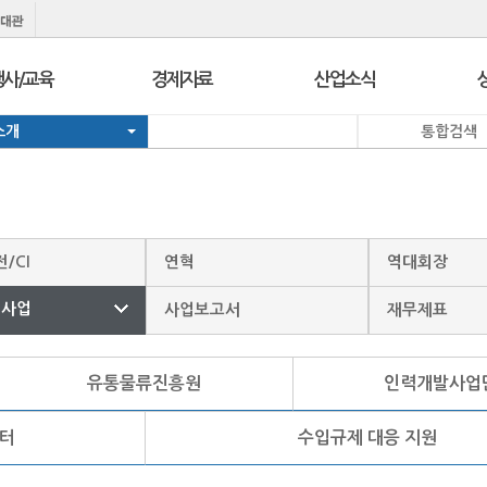
행사/교육
경제자료
산업소식
소개
통합검색
행사
보도자료
경제정책정보
교육
브리프 & 인포
일일경제지표
서울 상공회
포토뉴스
기업뉴스
코참경영상담
온라인세미나
유관기관소식
/CI
연혁
역대회장
지역상의
경제칼럼
e-Contents
I
력사업
사업보고서
재무제표
지역상의 보도자료
만화CEO열전
발간자료
유통물류진흥원
인력개발사업
터
수입규제 대응 지원