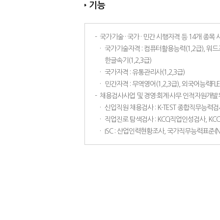
기능
-
국가기술 · 국가 · 민간 시행자격 등 14개 종목 
·
국가기술자격 : 컴퓨터활용능력(1,2급), 워드프
한글속기(1,2,3급)
·
국가자격 : 유통관리사(1,2,3급)
·
민간자격 : 무역영어(1,2,3급), 외국어능력FLEX,
-
채용검사사업 및 경영·회계·사무 인적자원개발위원
·
신입직원 채용검사 : K-TEST 종합직무능력
·
직업진로 탐색검사 : KCCI직업인성검사, K
·
ISC : 산업인력현황조사, 국가직무능력표준(N