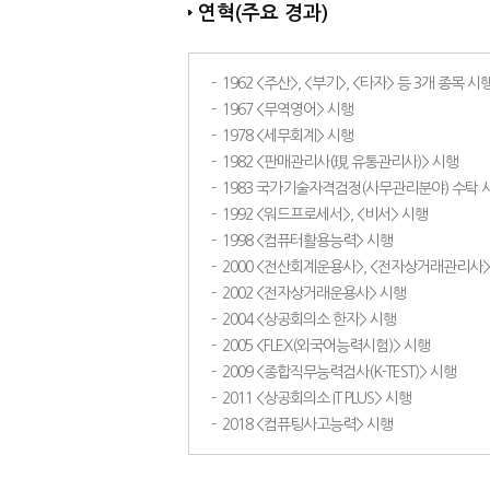
연혁(주요 경과)
-
1962 <주산>, <부기>, <타자> 등 3개 종목 시
-
1967 <무역영어> 시행
-
1978 <세무회계> 시행
-
1982 <판매관리사(現 유통관리사)> 시행
-
1983 국가기술자격검정(사무관리분야) 수탁 
-
1992 <워드프로세서>, <비서> 시행
-
1998 <컴퓨터활용능력> 시행
-
2000 <전산회계운용사>, <전자상거래관리사>
-
2002 <전자상거래운용사> 시행
-
2004 <상공회의소 한자> 시행
-
2005 <FLEX(외국어능력시험)> 시행
-
2009 <종합직무능력검사(K-TEST)> 시행
-
2011 <상공회의소 IT PLUS> 시행
-
2018 <컴퓨팅사고능력> 시행