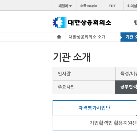
대한상공회의소 소개
기관 
기관 소개
인사말
특성/비전
정부협
주요사업
자격평가사업단
기업활력법 활용지원센