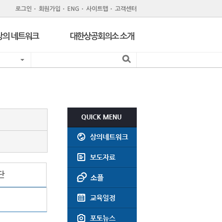
로그인
회원가입
ENG
사이트맵
고객센터
상의 네트워크
대한상공회의소 소개
지역 상공회의소
기관 소개
서울 구상공회
조직
위원회
회원제도
주한외국상공회의소
회원특화 제휴서비스
CC Korea
공지사항
인력개발원
윤리강령
지역상의 채용공고
회의실대관
단
찾아오시는길