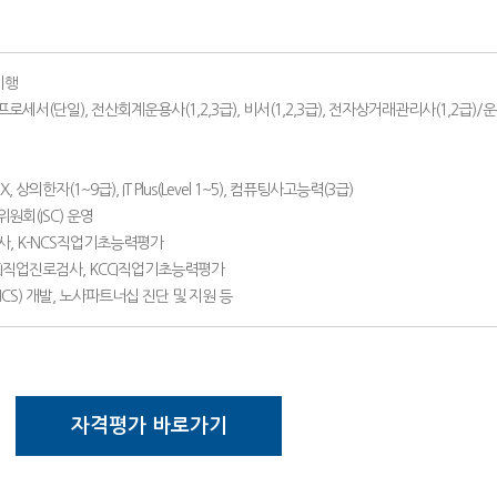
시행
로세서(단일), 전산회계운용사(1,2,3급), 비서(1,2,3급), 전자상거래관리사(1,2급)/
 상의한자(1~9급), IT Plus(Level 1~5), 컴퓨팅사고능력(3급)
회(ISC) 운영
검사, K-NCS직업기초능력평가
CCI직업진로검사, KCCI직업기초능력평가
CS) 개발, 노사파트너십 진단 및 지원 등
자격평가 바로가기