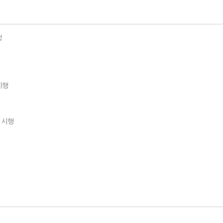
행
시행
 시행