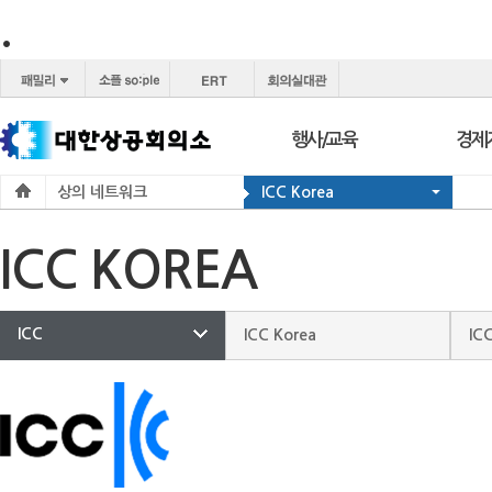
.
행사/교육
경제
상의 네트워크
ICC Korea
행사
보도
교육
브리프
ICC KOREA
서울 상공회
포토
코참경영상담
온라
ICC
ICC Korea
IC
지역상의
경제
지역