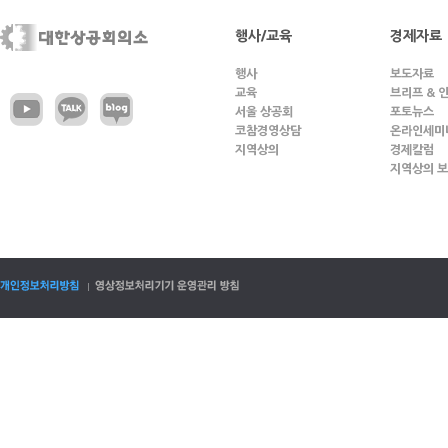
행사/교육
경제자료
행사
보도자료
교육
브리프 & 
서울 상공회
포토뉴스
코참경영상담
온라인세미
지역상의
경제칼럼
지역상의 