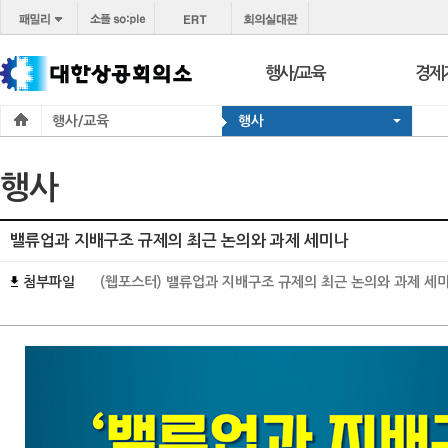
행사/교육
경제
행사/교육
행사
행사
보도
교육
브리프
행사
서울 상공회
포토
코참경영상담
온라
밸류업과 지배구조 규제의 최근 논의와 과제 세미나
지역상의
경제
첨부파일
(웹포스터) 밸류업과 지배구조 규제의 최근 논의와 과제 세미나
지역