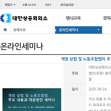
행사/교육
경제
경제자료
온라인세미나
행사
보도
교육
브리프
온라인세미나
서울 상공회
포토
코참경영상담
온라
개정 상법 및 노동조합법의 
지역상의
경제
대한상공회의소,
지역
주최
법인(유한) 클
결
일시
2025.09.24
지난 여름 두 
시 최대주주 의