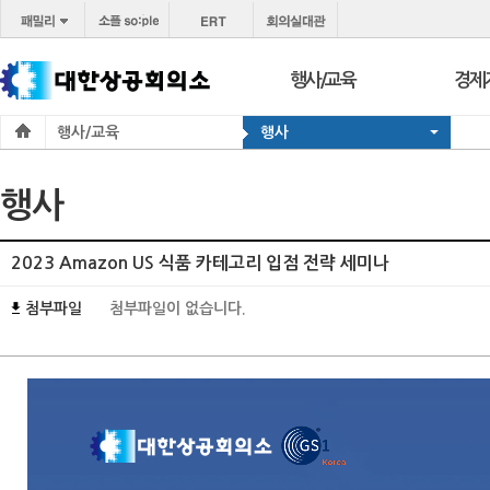
행사/교육
경제
행사/교육
행사
행사
보도
교육
브리프
행사
서울 상공회
포토
코참경영상담
온라
2023 Amazon US 식품 카테고리 입점 전략 세미나
지역상의
경제
첨부파일
첨부파일이 없습니다.
지역