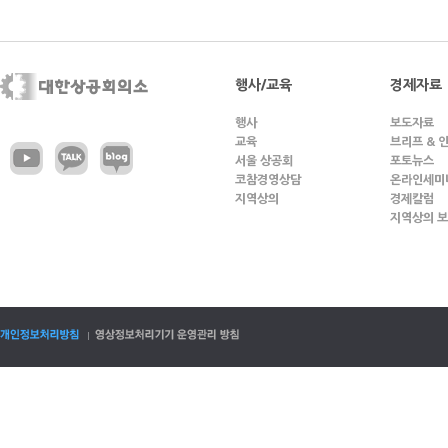
행사/교육
경제자료
행사
보도자료
교육
브리프 & 
서울 상공회
포토뉴스
코참경영상담
온라인세미
지역상의
경제칼럼
지역상의 