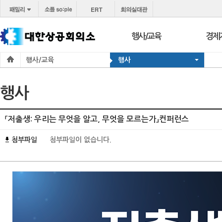
행사/교육
경제
행사/교육
행사
행사
보도
교육
브리프
행사
서울 상공회
포토
코참경영상담
온라
「저출생: 우리는 무엇을 알고, 무엇을 모르는가」컨퍼런스
지역상의
경제
첨부파일
첨부파일이 없습니다.
지역