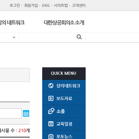
로그인
회원가입
ENG
사이트맵
고객센터
상의 네트워크
대한상공회의소 소개
지역 상공회의소
기관 소개
서울 구상공회
조직
위원회
회원제도
주한외국상공회의소
회원특화 제휴서비스
CC Korea
공지사항
인력개발원
윤리강령
지역상의 채용공고
회의실대관
찾아오시는길
게시물 수 :
210
개