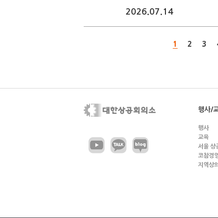
2026.07.14
1
2
3
행사/
행사
교육
서울 상
코참경
지역상