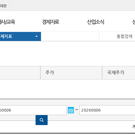
행사/교육
경제자료
산업소식
경제지표
통합검색
행사
보도자료
경제정책정보
교육
브리프 & 인포
일일경제지표
서울 상공회
포토뉴스
기업뉴스
코참경영상담
온라인세미나
유관기관소식
주가
국제주가
지역상의
경제칼럼
e-Contents
I
지역상의 보도자료
만화CEO열전
발간자료
~