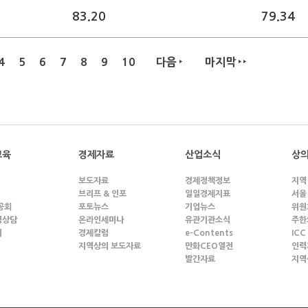
83.20
79.34
4
5
6
7
8
9
10
다음
마지막
교육
경제자료
산업소식
상의
보도자료
경제정책정보
지역
브리프 & 인포
일일경제지표
서울
공회
포토뉴스
기업뉴스
위원
영상담
온라인세미나
유관기관소식
주한
의
경제칼럼
e-Contents
ICC
지역상의 보도자료
만화CEO열전
인력
발간자료
지역