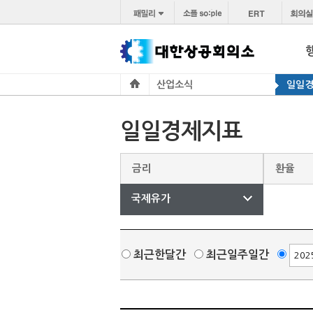
산업소식
일일
일일경제지표
금리
환율
국제유가
최근한달간
최근일주일간