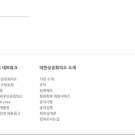
 네트워크
대한상공회의소 소개
 상공회의소
기관 소개
 구상공회
조직
회
회원제도
외국상공회의소
회원특화 제휴서비스
 Korea
공지사항
개발원
윤리강령
상의 채용공고
회의실대관
찾아오시는길