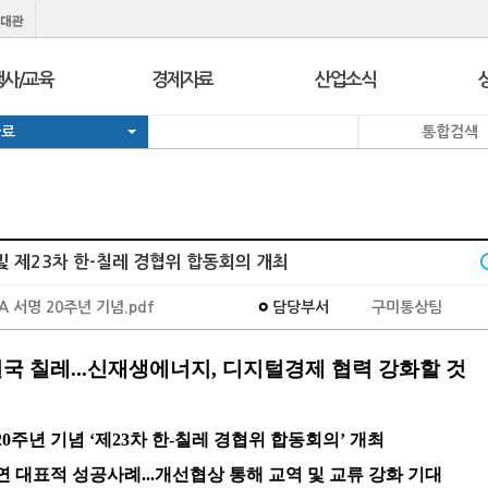
행사/교육
경제자료
산업소식
자료
통합검색
행사
보도자료
경제정책정보
교육
브리프 & 인포
일일경제지표
서울 상공회
포토뉴스
기업뉴스
코참경영상담
온라인세미나
유관기관소식
 및 제23차 한-칠레 경협위 합동회의 개최
지역상의
경제칼럼
e-Contents
I
A 서명 20주년 기념.pdf
담당부서
구미통상팀
지역상의 보도자료
만화CEO열전
발간자료
결국 칠레...신재생에너지, 디지털경제 협력 강화할 것
명 20주년 기념 ‘제23차 한-칠레 경협위 합동회의’ 개최
를 연 대표적 성공사례...개선협상 통해 교역 및 교류 강화 기대