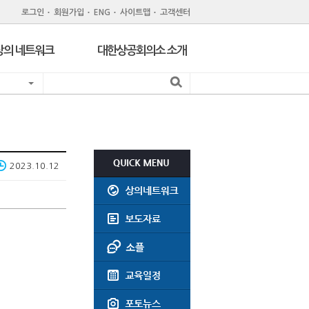
로그인
회원가입
ENG
사이트맵
고객센터
상의 네트워크
대한상공회의소 소개
지역 상공회의소
기관 소개
서울 구상공회
조직
위원회
회원제도
주한외국상공회의소
회원특화 제휴서비스
2023.10.12
CC Korea
공지사항
인력개발원
윤리강령
지역상의 채용공고
회의실대관
찾아오시는길