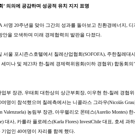
람회’ 의의에 공감하며 성공적 유치 지지 표명
A 서명 20주년을 맞아 그간의 성과를 돌아보고 친환경에너지, 디
방안을 모색하며 미래 경제협력의 발판을 다졌다.
일 서울 포시즌스호텔에서 칠레산업협회(SOFOFA), 주한칠레대
기념 세미나 및 제23차 한-칠레 경제력위원회(이하 경협위) 합동회의
업부 장관, 우태희 대한상의 상근부회장, 이우현 한-칠레 경협위
여명이 참석했으며 칠레측에서는 니콜라스 그라우(Nicolás Grau
alenzuela) 농림부 장관, 아우렐리오 몬테스(Aurelio Montes)
) 대사, 카를라 플로레스(Karla Flores) InvestChile 대표, 호세 과
와 기업인 40여명이 자리를 함께 했다.