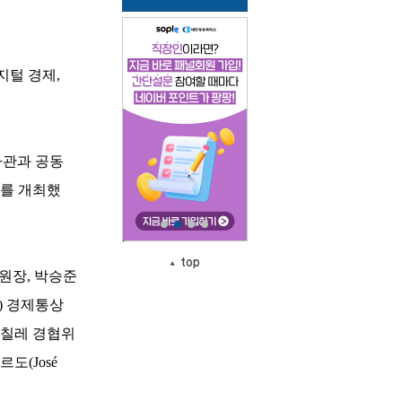
지털 경제,
사관과 공동
’를 개최했
top
원장, 박승준
) 경제통상
 한-칠레 경협위
하르도(José