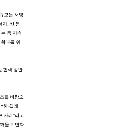
역규모는 서명
, AI 등
하는 등 지속
 확대를 위
및 협력 방안
구조를 바탕으
 “한-칠레
TA 사례”라고
 허물고 변화