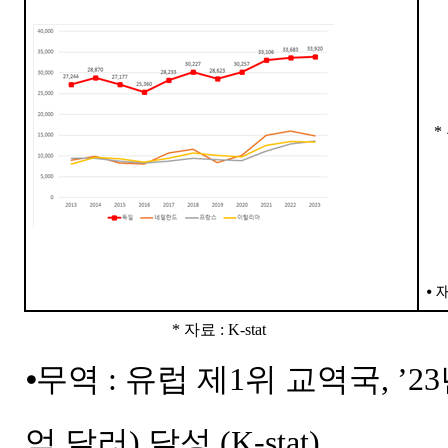
*
⦁
*
자료
: K-stat
⦁무역 : 유럽 제1위 교역국, ’2
억 달러) 달성 (K-stat)