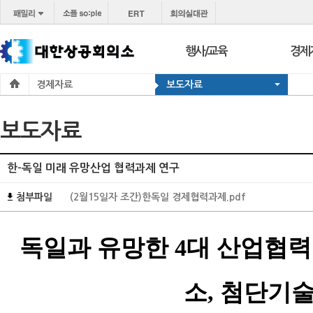
행사/교육
경제
경제자료
보도자료
행사
보도
교육
브리프
보도자료
서울 상공회
포토
코참경영상담
온라
한-독일 미래 유망산업 협력과제 연구
지역상의
경제
첨부파일
(2월15일자 조간)한독일 경제협력과제.pdf
지역
독일과 유망한 4대 산업협력분
소, 첨단기술