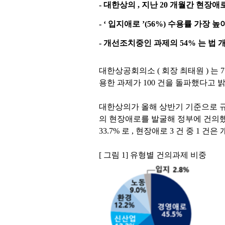
-
대한상의
,
지난
20
개월간 현장애
- ‘
입지애로
’(56%)
수용률 가장 높
-
개선조치중인 과제의
54%
는 법 
대한상공회의소
(
회장 최태원
)
는
용한 과제가
100
건을 돌파했다고 
대한상의가 올해 상반기 기준으로
의 현장애로를 발굴해 정부에 건의
33.7%
로
,
현장애로
3
건 중
1
건은 
[
그림
1]
유형별 건의과제 비중