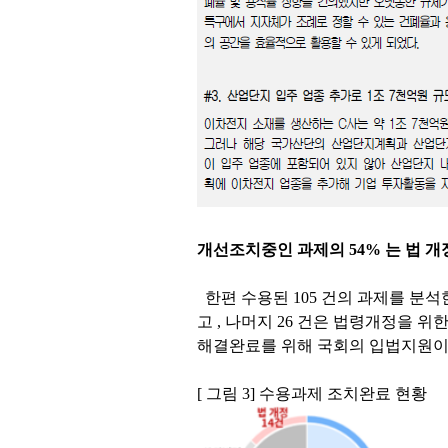
개선조치중인 과제의
54%
는 법 개
한편 수용된
105
건의 과제를 분석
고
,
나머지
26
건은 법령개정을 위
해결완료를 위해 국회의 입법지원이
[
그림
3]
수용과제 조치완료 현황