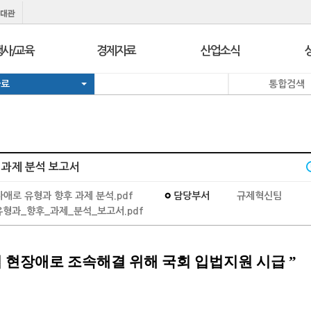
행사/교육
경제자료
산업소식
자료
통합검색
행사
보도자료
경제정책정보
교육
브리프 & 인포
일일경제지표
서울 상공회
포토뉴스
기업뉴스
코참경영상담
온라인세미나
유관기관소식
 과제 분석 보고서
지역상의
경제칼럼
e-Contents
I
자애로 유형과 향후 과제 분석.pdf
담당부서
규제혁신팀
지역상의 보도자료
만화CEO열전
형과_향후_과제_분석_보고서.pdf
발간자료
 현장애로 조속해결 위해 국회 입법지원 시급
”