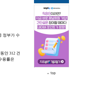
중 정부가 수
 동안
312
건
수용률은
top