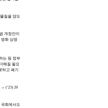
학물질을 양도
법 개정안이
,
영화 상영
.
하는 등 정부
더해질 필요
못하고 폐기
위
→
(’23) 20
 국회에서도