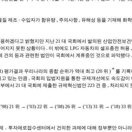
물질 제조
·
수입자가 함유량
,
주의사항
,
유해성 등을 기재해 화
수용하겠다고 밝혔지만
지난
21
대 국회에서 발의된 산업안전보건
루어지지 못한 상황이다
.
이 밖에도
LPG
자동차의 셀프충전 허용
제 건의 등과 관련한 법안이 국회에서 계류중인 것으로 파악됐다
*
R)
평가결과 우리나라의 종합 순위가 역대 최고
(20
위
)
를 기록
되고 있는 만큼
,
국회의 입법지원을 통한 규제개선에도 속도감이 
정부에서
21
대 국회에 제출한 규제혁신법안
223
건 중
,
처리되지 
 (’98) 21
위
→
(’03) 22
위
→
(’08) 26
위
→
(’13) 31
위
→
(’18) 33
제
․
투자애로접수센터에서 건의한 과제에 대해 정부뿐만 아니라