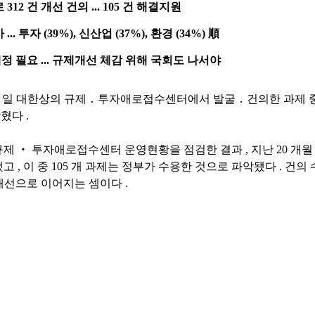
로
312
건 개선 건의
... 105
건 해결지원
아
...
투자
(39%),
신산업
(37%),
환경
(34%)
順
개정 필요
...
규제개선 체감 위해 국회도 나서야
7
일 대한상의 규제
․
투자애로접수센터에서 발굴
․
건의한 과제 
밝혔다
.
규제
‧
투자애로접수센터 운영현황을 점검한 결과
,
지난
20
개월
했고
,
이 중
105
개 과제는 정부가 수용한 것으로 파악됐다
.
건의 
개선으로 이어지는 셈이다
.