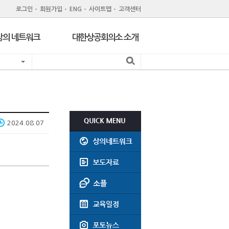
로그인
회원가입
ENG
사이트맵
고객센터
상의 네트워크
대한상공회의소 소개
지역 상공회의소
기관 소개
서울 구상공회
조직
위원회
회원제도
주한외국상공회의소
회원특화 제휴서비스
2024.08.07
CC Korea
공지사항
인력개발원
윤리강령
지역상의 채용공고
회의실대관
찾아오시는길