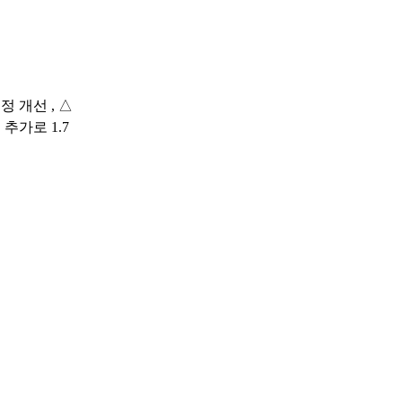
규정 개선
,
△
종 추가로
1.7