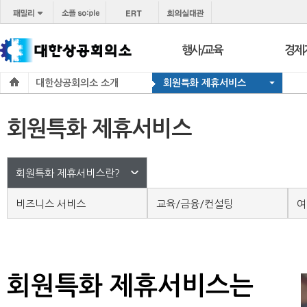
행사/교육
경제
대한상공회의소 소개
회원특화 제휴서비스
행사
보도
교육
브리프
회원특화 제휴서비스
서울 상공회
포토
코참경영상담
온라
지역상의
경제
지역